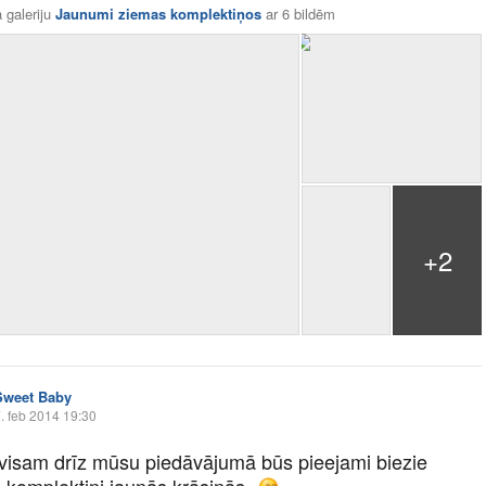
 galeriju
Jaunumi ziemas komplektiņos
ar
6 bildēm
+2
Sweet Baby
. feb 2014 19:30
visam drīz mūsu piedāvājumā būs pieejami biezie
 komplektiņi jaunās krāsiņās.