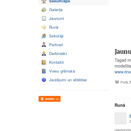
Sākumlapa
Galerija
Jaunumi
Runā
Sekotāji
Partneri
Jaun
Darbinieki
Tagad mū
Kontakti
modelīti
Viesu grāmata
www.drau
Jautājumi un atbildes
Patīk
Ieteikt
10
Runā
2
pievienoja