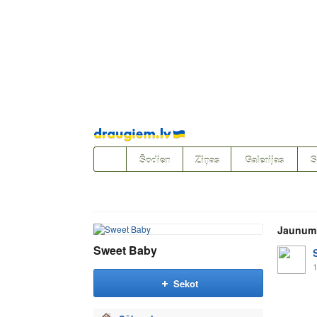
Pāriet
uz
saturu
Šodien
Ziņas
Galerijas
S
Jaunum
Sweet Baby
1
Sekot