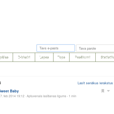
pēles
D-biedri
Lapas
Tops
Pasākumi
Statistik
i
Lasīt senākus ierakstus
Sweet Baby
7. feb 2014 19:12
· Aptuvenais lasīšanas ilgums - 1 min