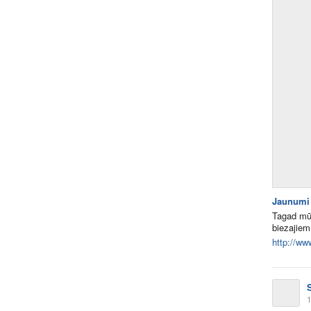
Jaunumi 
Tagad mūs
biezajiem
http://ww
1