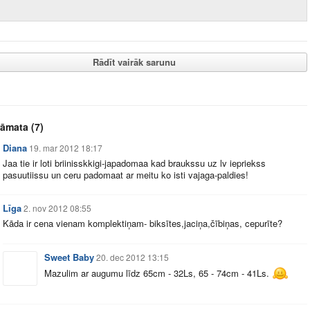
Rādīt vairāk sarunu
rāmata
(7)
Diana
19. mar 2012 18:17
Jaa tie ir loti briinisskkigi-japadomaa kad braukssu uz lv iepriekss
pasuutiissu un ceru padomaat ar meitu ko isti vajaga-paldies!
Līga
2. nov 2012 08:55
Kāda ir cena vienam komplektiņam- biksītes,jaciņa,čībiņas, cepurīte?
Sweet Baby
20. dec 2012 13:15
Mazulim ar augumu līdz 65cm - 32Ls, 65 - 74cm - 41Ls.