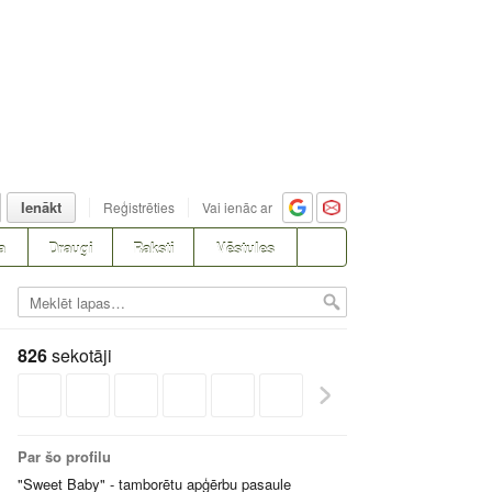
Ienākt
Reģistrēties
Vai ienāc ar
a
Draugi
Raksti
Vēstules
826
sekotāji
Par šo profilu
"Sweet Baby" - tamborētu apģērbu pasaule