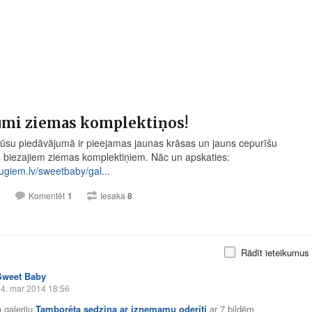
umi ziemas komplektiņos!
su piedāvājumā ir pieejamas jaunas krāsas un jauns cepurīšu
s biezajiem ziemas komplektiņiem. Nāc un apskaties:
giem.lv/sweetbaby/gal...
7
Komentēt
1
Iesaka
8
Rādīt ieteikumus
Sweet Baby
4. mar 2014 18:56
 galeriju
Tamborēta sedziņa ar izņemamu oderīti
ar
7 bildēm