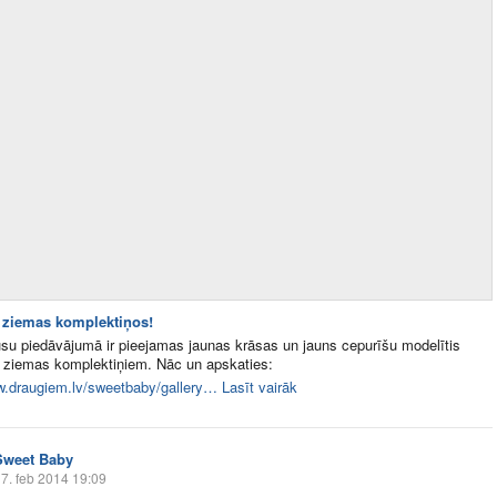
ziemas komplektiņos!
u piedāvājumā ir pieejamas jaunas krāsas un jauns cepurīšu modelītis
 ziemas komplektiņiem. Nāc un apskaties:
w.draugiem.lv/sweetbaby/gallery…
Lasīt vairāk
Sweet Baby
7. feb 2014 19:09