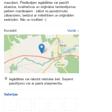
mazuļiem. Piedāvājam iegādāties vai pasūtīt
skaistus, kvalitatīvus un oriģinālus tamborējumus
pašiem mazākajiem - sākot no jaundzimušo
zābaciņiem, beidzot ar mētelīšiem un oriģinālām
sedziņām. Nāc un izvēlies! :)
Kontakti
Vairāk »
Iegādāties var rakstot vēstules šeit. Saņemt
pasūtījumu var ar pasta starpniecību.
Galerijas