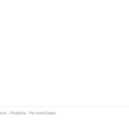
kumi
Privātums
Par mums
Darbs