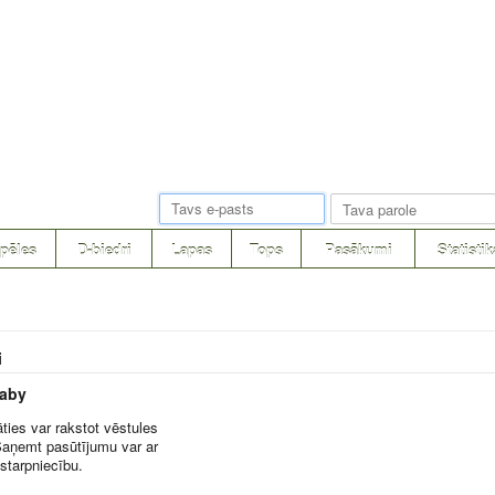
pēles
D-biedri
Lapas
Tops
Pasākumi
Statistik
i
aby
ties var rakstot vēstules
Saņemt pasūtījumu var ar
starpniecību.