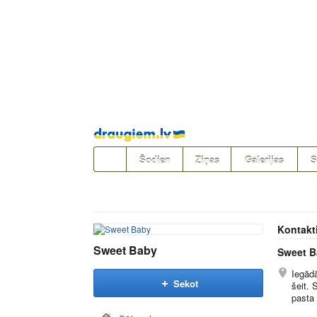
Pāriet
uz
saturu
Šodien
Ziņas
Galerijas
S
Kontakt
Sweet Baby
Sweet B
Iegādā
Sekot
šeit. 
pasta 