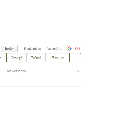
Ienākt
Reģistrēties
Vai ienāc ar
a
Draugi
Raksti
Vēstules