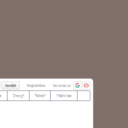
Ienākt
Reģistrēties
Vai ienāc ar
a
Draugi
Raksti
Vēstules