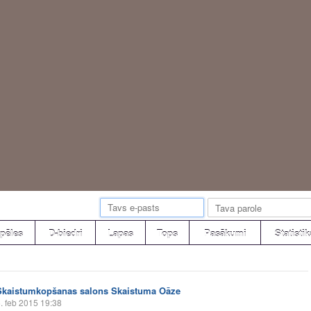
pēles
D-biedri
Lapas
Tops
Pasākumi
Statistik
Skaistumkopšanas salons Skaistuma Oāze
. feb 2015 19:38