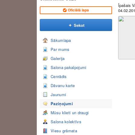
Īpašais V
Oficiālā lapa
04.02.201
Sekot
Sākumlapa
Par mums
Galerija
Salona pakalpojumi
Cenrādis
Dāvanu karte
Jaunumi
Paziņojumi
Mūsu klieti un draugi
Salona kolektīvs
Viesu grāmata