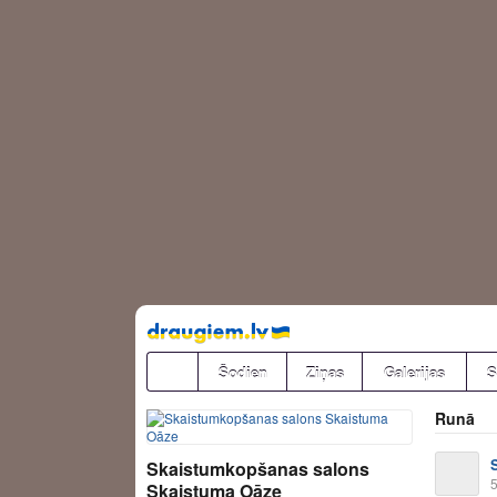
Pāriet
uz
saturu
Šodien
Ziņas
Galerijas
S
Runā
Skaistumkopšanas salons
5
Skaistuma Oāze