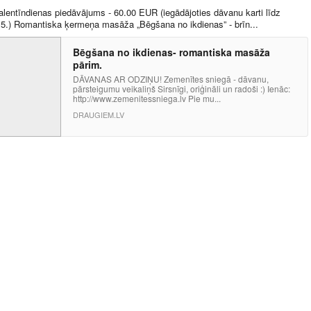
alentīndienas piedāvājums - 60.00 EUR (iegādājoties dāvanu karti līdz
5.) Romantiska ķermeņa masāža „Bēgšana no ikdienas” - brīn...
Bēgšana no ikdienas- romantiska masāža
pārim.
DĀVANAS AR ODZIŅU! Zemenītes sniegā - dāvanu,
pārsteigumu veikaliņš Sirsnīgi, oriģināli un radoši :) Ienāc:
http://www.zemenitessniega.lv Pie mu...
DRAUGIEM.LV