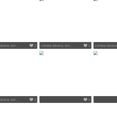
 dāvana, sim…
Lieliska dāvana, sim…
Lieliska dāvan
2
3
 dāvana, sim…
2
2