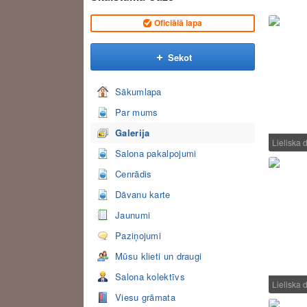
Oficiālā lapa
Sekot
Sākumlapa
Par mums
Galerija
Lieliska
Salona pakalpojumi
Cenrādis
Dāvanu karte
Jaunumi
Paziņojumi
Mūsu klieti un draugi
Salona kolektīvs
Lieliska
Viesu grāmata