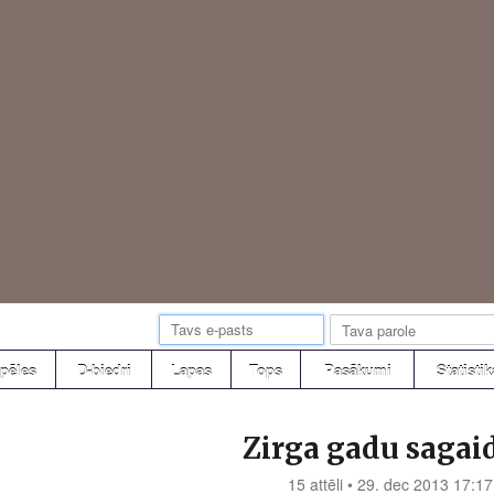
pēles
D-biedri
Lapas
Tops
Pasākumi
Statistik
Zirga gadu sagai
15 attēli • 29. dec 2013 17:17