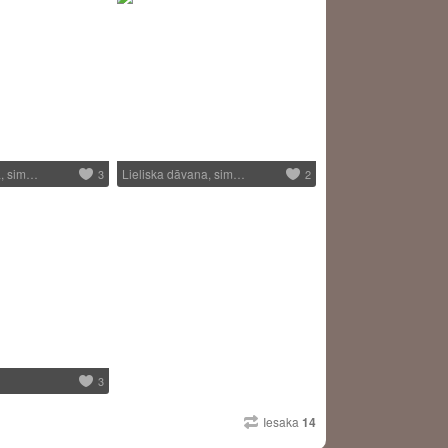
a, sim…
Lieliska dāvana, sim…
3
2
3
Iesaka
14