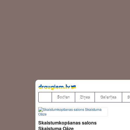
Pāriet
uz
saturu
Šodien
Ziņas
Galerijas
S
Skaistumkopšanas salons
Skaistuma Oāze