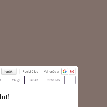
Ienākt
Reģistrēties
Vai ienāc ar
a
Draugi
Raksti
Vēstules
dot!