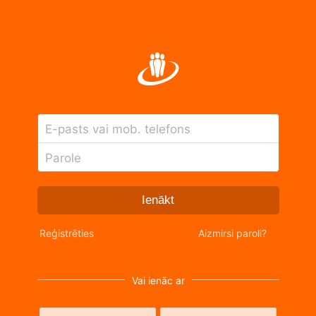
E-pasts vai mob. telefons
Parole
Ienākt
Reģistrēties
Aizmirsi paroli?
Vai ienāc ar