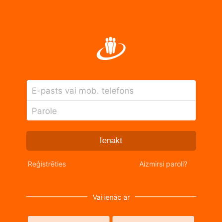
E-pasts vai mob. telefons
Parole
Ienākt
Reģistrēties
Aizmirsi paroli?
Vai ienāc ar