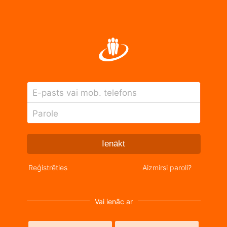
E-pasts vai mob. telefons
Parole
Ienākt
Reģistrēties
Aizmirsi paroli?
Vai ienāc ar