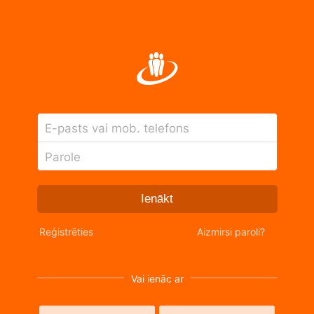
E-pasts vai mob. telefons
Parole
Ienākt
Reģistrēties
Aizmirsi paroli?
Vai ienāc ar