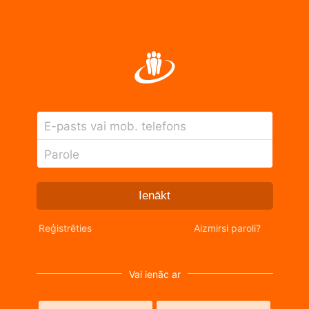
E-pasts vai mob. telefons
Parole
Ienākt
Reģistrēties
Aizmirsi paroli?
Vai ienāc ar