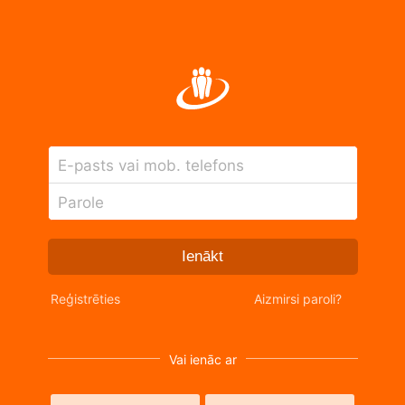
E-pasts vai mob. telefons
Parole
Ienākt
Reģistrēties
Aizmirsi paroli?
Vai ienāc ar