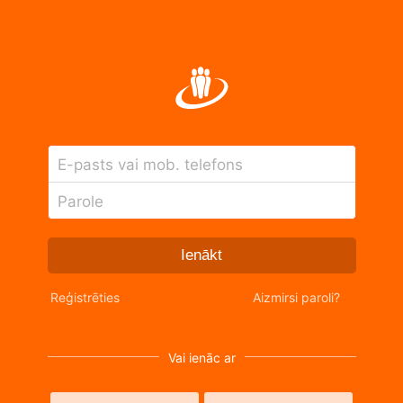
E-pasts vai mob. telefons
Parole
Ienākt
Reģistrēties
Aizmirsi paroli?
Vai ienāc ar