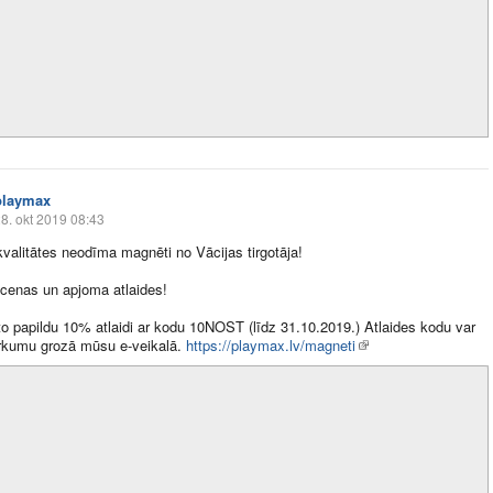
playmax
8. okt 2019 08:43
valitātes neodīma magnēti no Vācijas tirgotāja!
cenas un apjoma atlaides!
 papildu 10% atlaidi ar kodu 10NOST (līdz 31.10.2019.) Atlaides kodu var
irkumu grozā mūsu e-veikalā.
https://playmax.lv/magneti