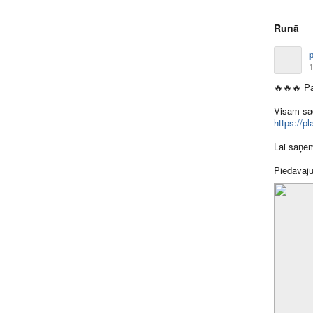
Runā
1
🔥
🔥
🔥
Pa
Visam sad
https://p
Lai saņem
Piedāvāju