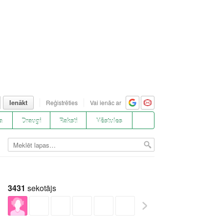
Ienākt
Reģistrēties
Vai ienāc ar
a
Draugi
Raksti
Vēstules
3431
sekotājs