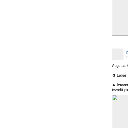
2
Augstas k
🧲
Labas 
🔥
Izmanto
ievadīt p