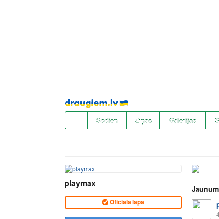
Pāriet
uz
saturu
Šodien
Ziņas
Galerijas
S
playmax
Jaunum
Oficiālā lapa
4