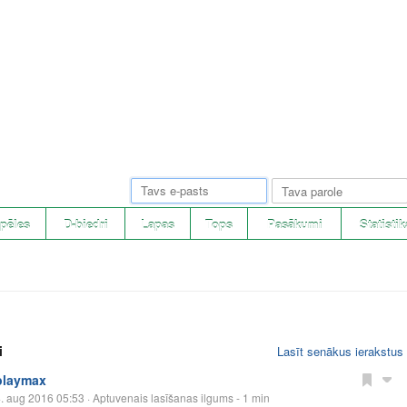
pēles
D-biedri
Lapas
Tops
Pasākumi
Statistik
i
Lasīt senākus ierakstus
playmax
. aug 2016 05:53
· Aptuvenais lasīšanas ilgums - 1 min