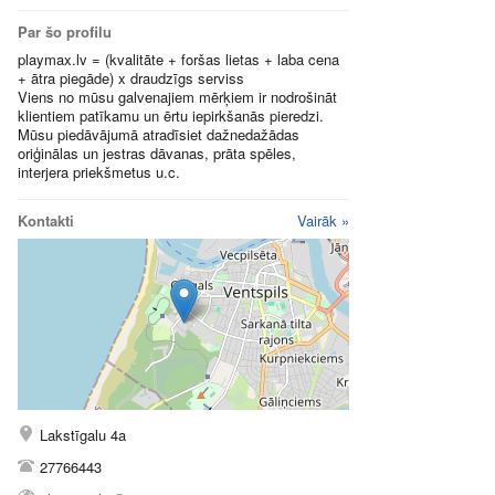
Par šo profilu
playmax.lv = (kvalitāte + foršas lietas + laba cena
+ ātra piegāde) x draudzīgs serviss
Viens no mūsu galvenajiem mērķiem ir nodrošināt
klientiem patīkamu un ērtu iepirkšanās pieredzi.
Mūsu piedāvājumā atradīsiet dažnedažādas
oriģinālas un jestras dāvanas, prāta spēles,
interjera priekšmetus u.c.
Kontakti
Vairāk »
Lakstīgalu 4a
27766443