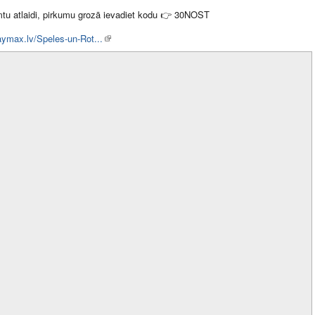
tu atlaidi, pirkumu grozā ievadiet kodu
👉
30NOST
laymax.lv/Speles-un-Rot...