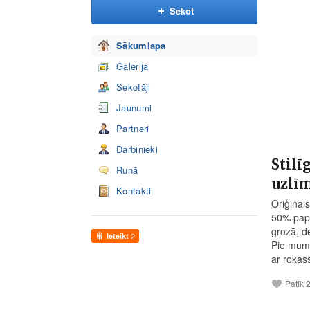
Sekot
Sākumlapa
Galerija
Sekotāji
Jaunumi
Partneri
Darbinieki
Stilī
Runā
uzlīm
Kontakti
Oriģināl
50% papi
grozā, d
Ieteikt
2
Pie mums
ar rokas
Patīk