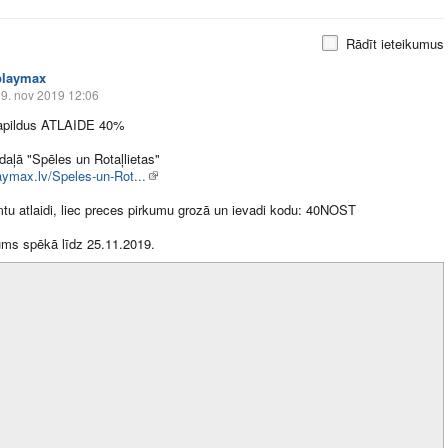
Rādīt ieteikumus
playmax
9. nov 2019 12:06
pildus ATLAIDE 40%
aļā "Spēles un Rotaļlietas"
laymax.lv/Speles-un-Rot...
tu atlaidi, liec preces pirkumu grozā un ievadi kodu: 40NOST
ms spēkā līdz 25.11.2019.