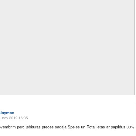
playmax
. nov 2019 16:35
ovembrim pērc jebkuras preces sadaļā Spēles un Rotaļlietas ar papildus 30%