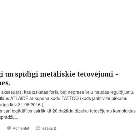
gi un spīdīgi metāliskie tetovējumi -
es.
s aksesuārs, kas izskatās forši, bet neprasa lielu naudas ieguldījumu.
ldus ATLAIDE ar kupona kodu TATTOO (kods jāaktivizē pirkumu
erīgs līdz 31.08.2016.)
 vari iegādāties vairāk kā 20 dažādu dizainu tetovējumu komplektus
sprādžu...
2
Komentēt
Iesaka
2