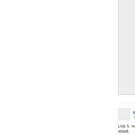
4
Līdz 5. n
atlaidi.