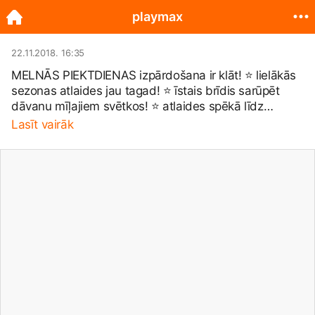
playmax
22.11.2018. 16:35
MELNĀS PIEKTDIENAS izpārdošana ir klāt! ⭐ lielākās
sezonas atlaides jau tagad! ⭐ īstais brīdis sarūpēt
dāvanu mīļajiem svētkos! ⭐ atlaides spēkā līdz
24.11.2018. ✅ Visas atlaides vari apskatīt
Lasīt vairāk
https://playmax.lv/index.php