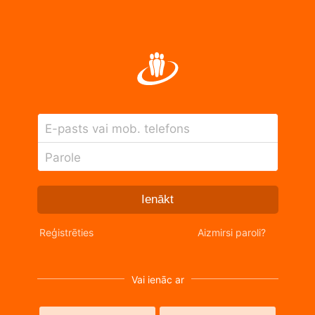
E-pasts vai mob. telefons
Parole
Ienākt
Reģistrēties
Aizmirsi paroli?
Vai ienāc ar