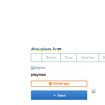
Pāriet
uz
saturu
Šodien
Ziņas
Galerijas
S
playmax
Oficiālā lapa
Sekot