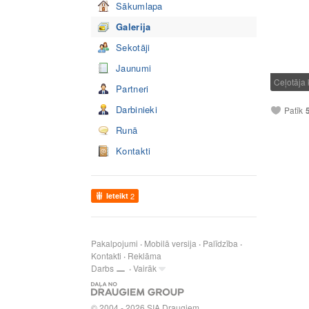
Sākumlapa
Galerija
Sekotāji
Jaunumi
Ceļotāja
Partneri
Darbinieki
Patīk
Runā
Kontakti
Ieteikt
2
Pakalpojumi
Mobilā versija
Palīdzība
Kontakti
Reklāma
Darbs
Vairāk
© 2004 - 2026 SIA Draugiem