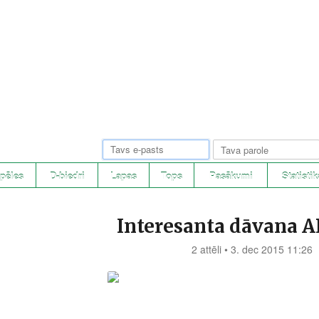
pēles
D-biedri
Lapas
Tops
Pasākumi
Statistik
Interesanta dāvana A
2 attēli • 3. dec 2015 11:26