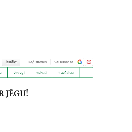
Ienākt
Reģistrēties
Vai ienāc ar
a
Draugi
Raksti
Vēstules
R JĒGU!