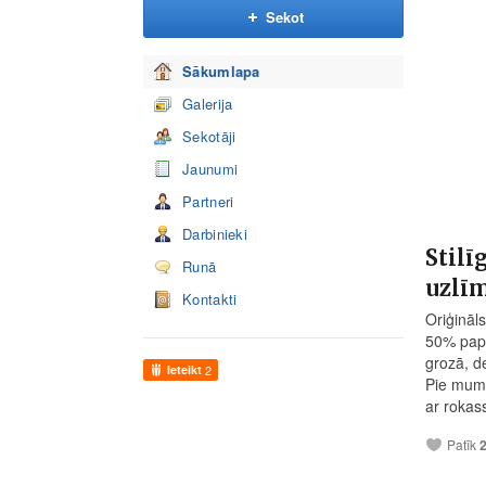
Sekot
Sākumlapa
Galerija
Sekotāji
Jaunumi
Partneri
Darbinieki
Stilī
Runā
uzlīm
Kontakti
Oriģināl
50% papi
grozā, d
Ieteikt
2
Pie mums
ar rokas
Patīk