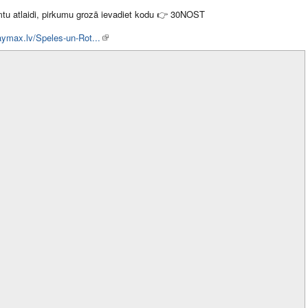
tu atlaidi, pirkumu grozā ievadiet kodu
👉
30NOST
laymax.lv/Speles-un-Rot...