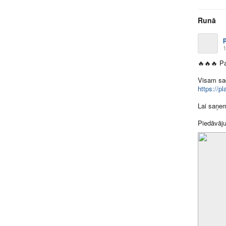
Runā
1
🔥
🔥
🔥
Pa
Visam sad
https://p
Lai saņem
Piedāvāju