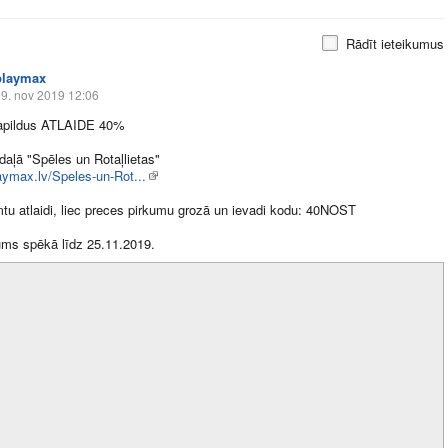
Rādīt ieteikumus
playmax
9. nov 2019 12:06
pildus ATLAIDE 40%
aļā "Spēles un Rotaļlietas"
laymax.lv/Speles-un-Rot...
tu atlaidi, liec preces pirkumu grozā un ievadi kodu: 40NOST
ms spēkā līdz 25.11.2019.