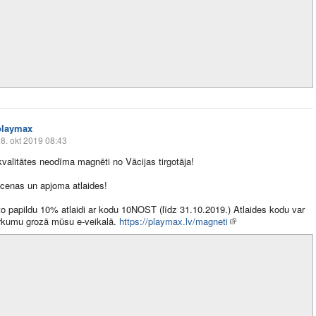
playmax
8. okt 2019 08:43
valitātes neodīma magnēti no Vācijas tirgotāja!
cenas un apjoma atlaides!
 papildu 10% atlaidi ar kodu 10NOST (līdz 31.10.2019.) Atlaides kodu var
irkumu grozā mūsu e-veikalā.
https://playmax.lv/magneti