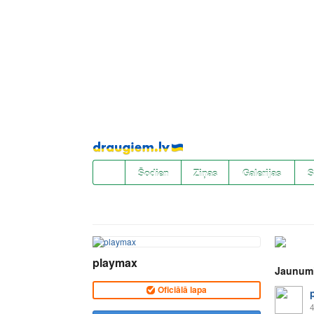
Pāriet
uz
saturu
Šodien
Ziņas
Galerijas
S
playmax
Jaunum
Oficiālā lapa
4