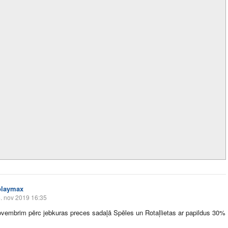
playmax
. nov 2019 16:35
ovembrim pērc jebkuras preces sadaļā Spēles un Rotaļlietas ar papildus 30%