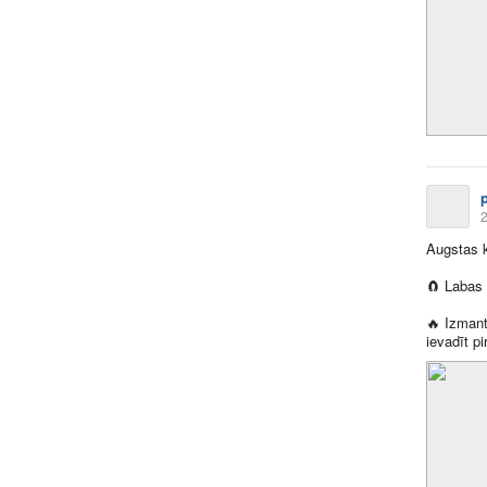
2
Augstas k
🧲
Labas 
🔥
Izmanto
ievadīt p