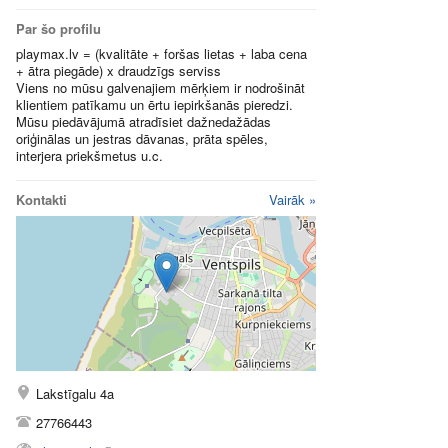
Par šo profilu
playmax.lv = (kvalitāte + foršas lietas + laba cena
+ ātra piegāde) x draudzīgs serviss
Viens no mūsu galvenajiem mērķiem ir nodrošināt
klientiem patīkamu un ērtu iepirkšanās pieredzi.
Mūsu piedāvājumā atradīsiet dažnedažādas
oriģinālas un jestras dāvanas, prāta spēles,
interjera priekšmetus u.c.
Kontakti
Vairāk »
Lakstīgalu 4a
27766443