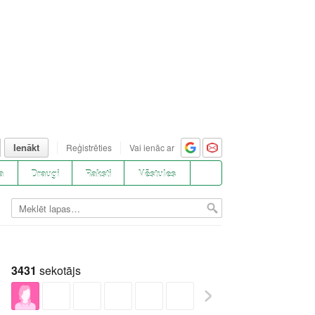
Ienākt
Reģistrēties
Vai ienāc ar
a
Draugi
Raksti
Vēstules
3431
sekotājs