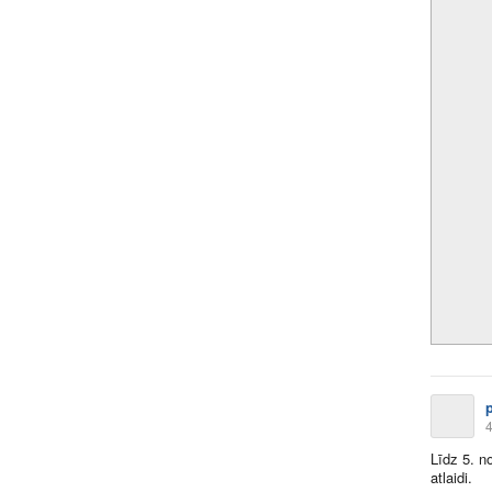
4
Līdz 5. n
atlaidi.