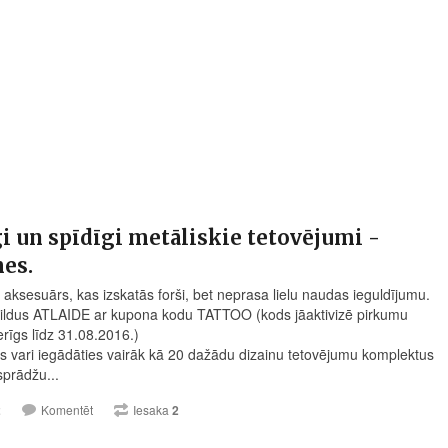
gi un spīdīgi metāliskie tetovējumi -
es.
s aksesuārs, kas izskatās forši, bet neprasa lielu naudas ieguldījumu.
ldus ATLAIDE ar kupona kodu TATTOO (kods jāaktivizē pirkumu
erīgs līdz 31.08.2016.)
 vari iegādāties vairāk kā 20 dažādu dizainu tetovējumu komplektus
sprādžu...
2
Komentēt
Iesaka
2