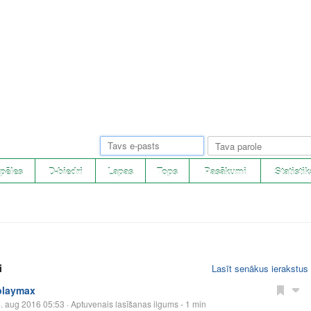
pēles
D-biedri
Lapas
Tops
Pasākumi
Statistik
i
Lasīt senākus ierakstus
playmax
. aug 2016 05:53
· Aptuvenais lasīšanas ilgums - 1 min