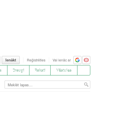
Ienākt
Reģistrēties
Vai ienāc ar
a
Draugi
Raksti
Vēstules