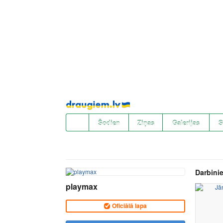
Pāriet
uz
saturu
Šodien
Ziņas
Galerijas
S
Darbinie
playmax
Oficiālā lapa