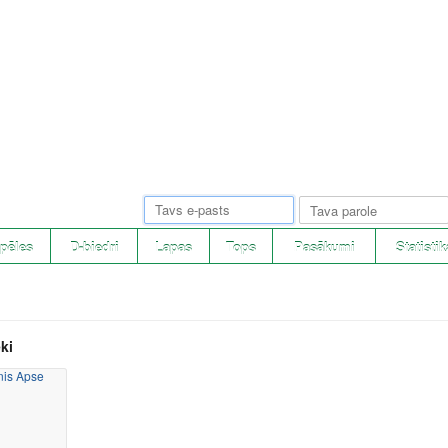
pēles
D-biedri
Lapas
Tops
Pasākumi
Statistik
ki