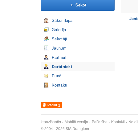
Sekot
Jāni
Sākumlapa
Galerija
Sekotāji
Jaunumi
Partneri
Darbinieki
Runā
Kontakti
Ieteikt
2
Iepazīšanās
Mobilā versija
Palīdzība
Kontakti
Notei
© 2004 - 2026 SIA Draugiem