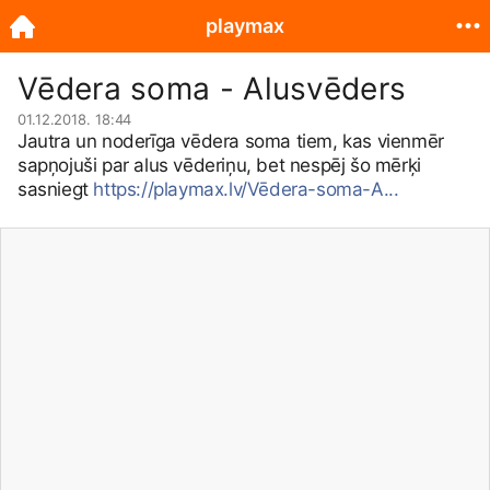
playmax
Vēdera soma - Alusvēders
01.12.2018. 18:44
Jautra un noderīga vēdera soma tiem, kas vienmēr
sapņojuši par alus vēderiņu, bet nespēj šo mērķi
sasniegt
https://playmax.lv/Vēdera-soma-A...