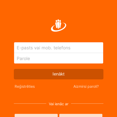
E-pasts vai mob. telefons
Parole
Ienākt
Reģistrēties
Aizmirsi paroli?
Vai ienāc ar