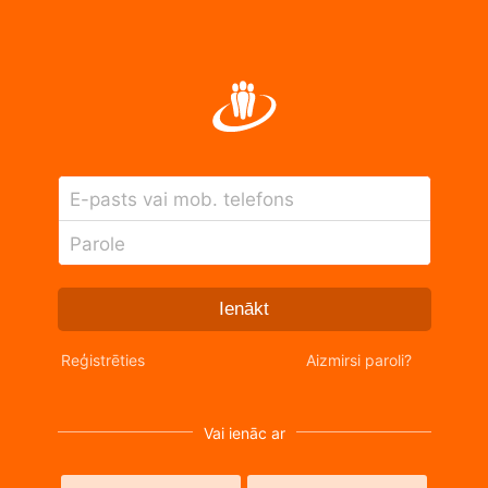
E-pasts vai mob. telefons
Parole
Ienākt
Reģistrēties
Aizmirsi paroli?
Vai ienāc ar