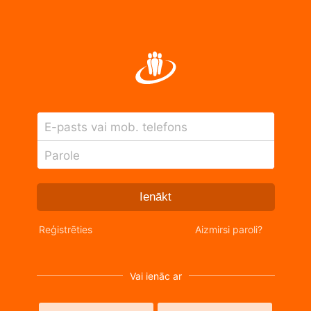
E-pasts vai mob. telefons
Parole
Ienākt
Reģistrēties
Aizmirsi paroli?
Vai ienāc ar