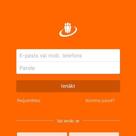
E-pasts vai mob. telefons
Parole
Ienākt
Reģistrēties
Aizmirsi paroli?
Vai ienāc ar