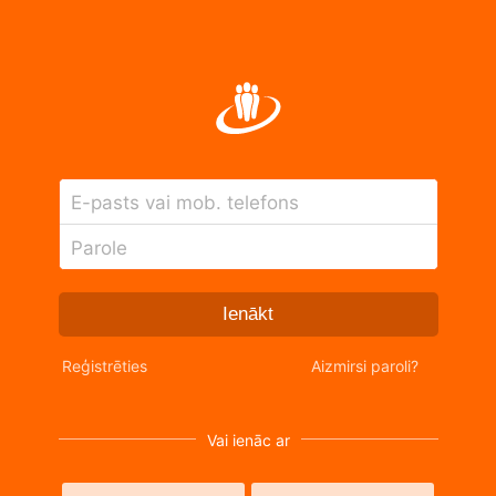
E-pasts vai mob. telefons
Parole
Ienākt
Reģistrēties
Aizmirsi paroli?
Vai ienāc ar