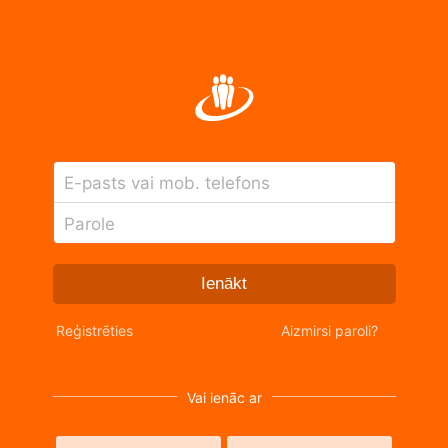
E-pasts vai mob. telefons
Parole
Ienākt
Reģistrēties
Aizmirsi paroli?
Vai ienāc ar