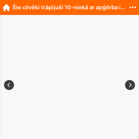
Šie cilvēki trāpījuši 10-niekā ar apģērba izvēli!