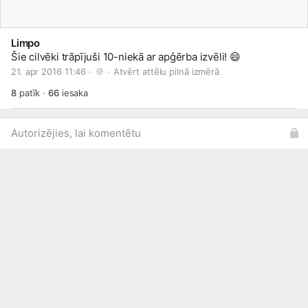
Limpo
Šie cilvēki trāpījuši 10-niekā ar apģērba izvēli!
😄
21. apr 2016 11:46 · 
 · 
Atvērt attēlu pilnā izmērā
8
patīk
·
66
iesaka
Autorizējies, lai komentētu