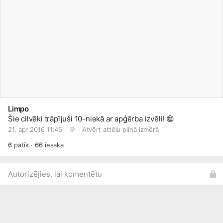
Limpo
Šie cilvēki trāpījuši 10-niekā ar apģērba izvēli!
😄
21. apr 2016 11:45 · 
 · 
Atvērt attēlu pilnā izmērā
6
patīk
·
66
iesaka
Autorizējies, lai komentētu