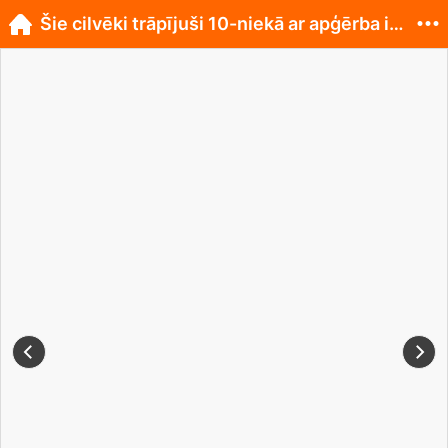
Šie cilvēki trāpījuši 10-niekā ar apģērba izvēli!