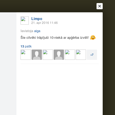
Limpo
21. apr 2016 11:46
Ievietoja
aiga
Šie cilvēki trāpījuši 10-niekā ar apģērba izvēli!
13
patīk
+7
Ienākt
Reģistrēties
Vai ienāc ar
a
Draugi
Raksti
Vēstules
r apģērba izvēli!