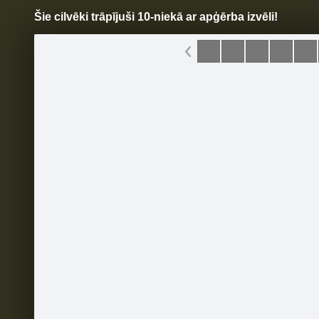
Šie cilvēki trāpījuši 10-niekā ar apģērba izvēli!
Pāriet
uz
saturu
Šodien
Ziņas
Galerijas
S
Limpo
Oficiālā lapa
Sekot