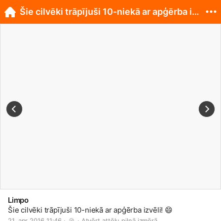
Šie cilvēki trāpījuši 10-niekā ar apģērba izvēli!
Limpo
Šie cilvēki trāpījuši 10-niekā ar apģērba izvēli!
😄
21. apr 2016 11:46 · 
 · 
Atvērt attēlu pilnā izmērā