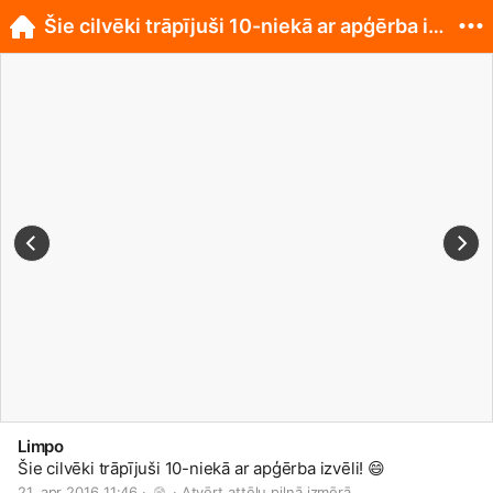
Šie cilvēki trāpījuši 10-niekā ar apģērba izvēli!
Limpo
Šie cilvēki trāpījuši 10-niekā ar apģērba izvēli!
😄
21. apr 2016 11:46 · 
 · 
Atvērt attēlu pilnā izmērā