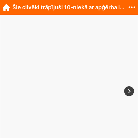
Šie cilvēki trāpījuši 10-niekā ar apģērba izvēli!