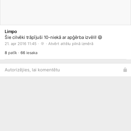
Limpo
Šie cilvēki trāpījuši 10-niekā ar apģērba izvēli!
😄
21. apr 2016 11:45 · 
 · 
Atvērt attēlu pilnā izmērā
8
patīk
·
66
iesaka
Autorizējies, lai komentētu