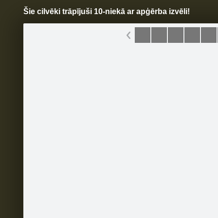
Šie cilvēki trāpījuši 10-niekā ar apģērba izvēli!
Pāriet
uz
saturu
Šodien
Ziņas
Galerijas
S
Limpo
Oficiālā lapa
Sekot