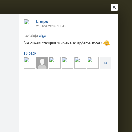
Limpo
21. apr 2016 11:45
Ievietoja
aiga
Šie cilvēki trāpījuši 10-niekā ar apģērba izvēli!
10
patīk
+4
Ienākt
Reģistrēties
Vai ienāc ar
a
Draugi
Raksti
Vēstules
r apģērba izvēli!