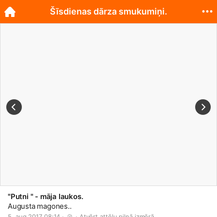
Šīsdienas dārza smukumiņi.
"Putni " - māja laukos.
Augusta magones..
5. aug 2017 08:14 · 
 · 
Atvērt attēlu pilnā izmērā