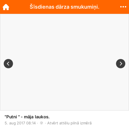
Šīsdienas dārza smukumiņi.
"Putni " - māja laukos.
5. aug 2017 08:14 · 
 · 
Atvērt attēlu pilnā izmērā