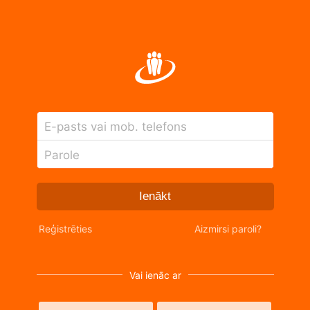
E-pasts vai mob. telefons
Parole
Ienākt
Reģistrēties
Aizmirsi paroli?
Vai ienāc ar