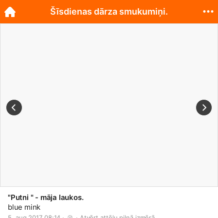
Šīsdienas dārza smukumiņi.
"Putni " - māja laukos.
blue mink
5. aug 2017 08:14 · 
 · 
Atvērt attēlu pilnā izmērā