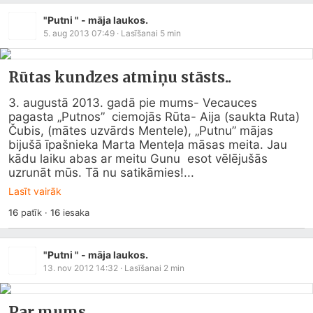
"Putni " - māja laukos.
5. aug 2013 07:49
· Lasīšanai
5
min
Rūtas kundzes atmiņu stāsts..
3. augustā 2013. gadā pie mums- Vecauces 
pagasta „Putnos”  ciemojās Rūta- Aija (saukta Ruta) 
Čubis, (mātes uzvārds Mentele), „Putnu” mājas  
bijušā īpašnieka Marta Menteļa māsas meita. Jau 
kādu laiku abas ar meitu Gunu  esot vēlējušās 
uzrunāt mūs. Tā nu satikāmies!...
Lasīt vairāk
16
patīk
·
16
iesaka
"Putni " - māja laukos.
13. nov 2012 14:32
· Lasīšanai
2
min
Par mums..