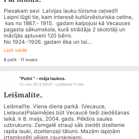
Piesakam sevi  Latvijas lauku tūrisma ceļvedī!

Laipni lūgti tie, kam interesē kultūrvēsturiska celtne,

 kas no 1867.- 1915.  gadam kalpojusi kā Vecauces 
pagasta sākumskola, kurā strādāja 2 skolotāji un  
mācījās aptuveni 120 bērni.

No 1924.-1926. gadam ēka un tai...
Lasīt vairāk
8
patīk
·
11
iesaka
"Putni " - māja laukos.
13. nov 2012 09:47
· Lasīšanai
11
min
Leišmalīte..
Leišmalīte. Viena diena parkā. (Vecauce, 
Lielauce)Palaimējies būt Vecaucē tieši ziedēšanas 
laikā. Ir 8. maijs, 2004. gads. Pēkšņs saules 
uzbrukums: Zemgalē strauji sāk ziedēt dzeltenie 
rapša lauki, dzeltenzaļi tālumi. Mazām lapiņām 
iztamborēti vējam caurskrejami...