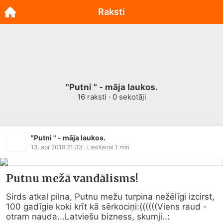
Raksti
"Putni " - māja laukos.
16
raksti ·
0
sekotāji
"Putni " - māja laukos.
13. apr 2018 21:33
· Lasīšanai
1
min
Putnu mežā vandālisms!
Sirds atkal pilna, Putnu mežu turpina nežēlīgi izcirst, 
100 gadīgie koki krīt kā sērkociņi:((((((Viens raud -
otram nauda...Latviešu bizness, skumji..: