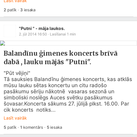
Lasīt vairāk
2
patīk
·
3
iesaka
"Putni " - māja laukos.
2. jūl 2014 16:50
· Lasīšanai
1
min
Balandīnu ģimenes koncerts brīvā
dabā , lauku mājās "Putni".
"Pūt vējiņi"

Tā sauksies Balandīnu ģimenes koncerts, kas atklās

mūsu lauku sētas koncertu un citu radošo 
pasākumu sēriju nākotnē  vasaras sezonā un 
simboliski noslēgs Auces svētku pasākumus 
šovasar.Koncerta sākums 27. jūlijā plkst. 16.00. Par 
cik koncerts  notiks...
Lasīt vairāk
5
patīk
·
1
komentārs
·
5
iesaka