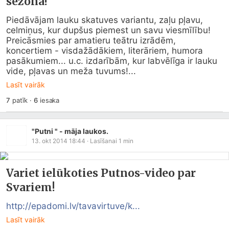
sezonā!
Piedāvājam lauku skatuves variantu, zaļu pļavu, 
celmiņus, kur dupšus piemest un savu viesmīlību! 
Preicāsmies par amatieru teātru izrādēm, 
koncertiem - visdažādākiem, literāriem, humora 
pasākumiem... u.c. izdarībām, kur labvēlīga ir lauku 
vide, pļavas un meža tuvums!...
Lasīt vairāk
7
patīk
·
6
iesaka
"Putni " - māja laukos.
13. okt 2014 18:44
· Lasīšanai
1
min
Variet ielūkoties Putnos-video par
Svariem!
http://epadomi.lv/tavavirtuve/k...
Lasīt vairāk