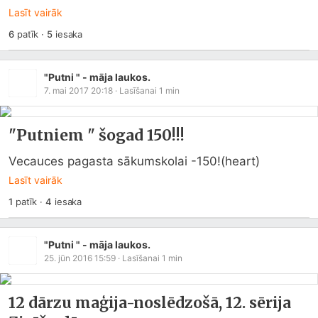
Lasīt vairāk
6
patīk
·
5
iesaka
"Putni " - māja laukos.
7. mai 2017 20:18
· Lasīšanai
1
min
"Putniem " šogad 150!!!
Vecauces pagasta sākumskolai -150!(heart)
Lasīt vairāk
1
patīk
·
4
iesaka
"Putni " - māja laukos.
25. jūn 2016 15:59
· Lasīšanai
1
min
12 dārzu maģija-noslēdzošā, 12. sērija