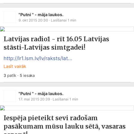
"Putni " - māja laukos.
9. okt 2015 20:30
· Lasīšanai
1
min
Latvijas radio1 - rīt 16.05 Latvijas
stāsti-Latvijas simtgadei!
http://lr1.lsm.lv/lv/raksts/lat...
Lasīt vairāk
3
patīk
·
5
iesaka
"Putni " - māja laukos.
17. mai 2015 20:39
· Lasīšanai
1
min
Iespēja pieteikt sevi radošam
pasākumam mūsu lauku sētā, vasaras