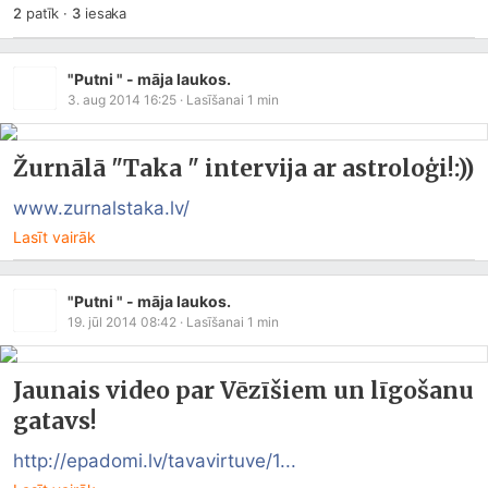
2
patīk
·
3
iesaka
"Putni " - māja laukos.
3. aug 2014 16:25
· Lasīšanai
1
min
Žurnālā "Taka " intervija ar astroloģi!:))
www.zurnalstaka.lv/
Lasīt vairāk
"Putni " - māja laukos.
19. jūl 2014 08:42
· Lasīšanai
1
min
Jaunais video par Vēzīšiem un līgošanu
gatavs!
http://epadomi.lv/tavavirtuve/1...