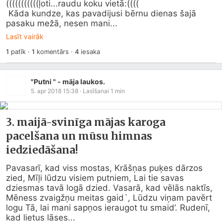
(((((((((((ļoti...raudu koku vietā:((((

 Kāda kundze, kas pavadijusi bērnu dienas šajā 
pasaku mežā, nesen mani...
Lasīt vairāk
1
patīk
·
1
komentārs
·
4
iesaka
"Putni " - māja laukos.
5. apr 2018 15:38
· Lasīšanai
1
min
3. maijā-svinīga mājas karoga
pacelšana un mūsu himnas
iedziedāšana!
Pavasarī, kad viss mostas, Krāšņas puķes dārzos 
zied, Mīļi lūdzu visiem putniem, Lai tie savas 
dziesmas tavā logā dzied. Vasarā, kad vēlās naktīs, 
Mēness zvaigžņu meitas gaid`, Lūdzu viņam pavērt 
logu Tā, lai mani sapņos ieraugot tu smaid’. Rudenī, 
kad lietus lāses...