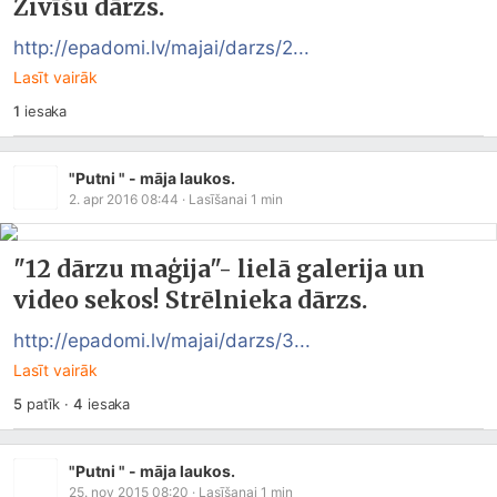
Zivīšu dārzs.
http://epadomi.lv/majai/darzs/2...
Lasīt vairāk
1
iesaka
"Putni " - māja laukos.
2. apr 2016 08:44
· Lasīšanai
1
min
"12 dārzu maģija"- lielā galerija un
video sekos! Strēlnieka dārzs.
http://epadomi.lv/majai/darzs/3...
Lasīt vairāk
5
patīk
·
4
iesaka
"Putni " - māja laukos.
25. nov 2015 08:20
· Lasīšanai
1
min