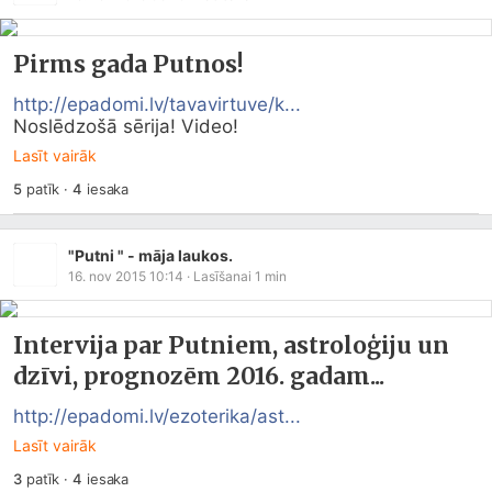
Pirms gada Putnos!
http://epadomi.lv/tavavirtuve/k...
Noslēdzošā sērija! Video!
Lasīt vairāk
5
patīk
·
4
iesaka
"Putni " - māja laukos.
16. nov 2015 10:14
· Lasīšanai
1
min
Intervija par Putniem, astroloģiju un
dzīvi, prognozēm 2016. gadam...
http://epadomi.lv/ezoterika/ast...
Lasīt vairāk
3
patīk
·
4
iesaka