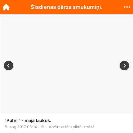
Šīsdienas dārza smukumiņi.
"Putni " - māja laukos.
5. aug 2017 08:14 · 
 · 
Atvērt attēlu pilnā izmērā