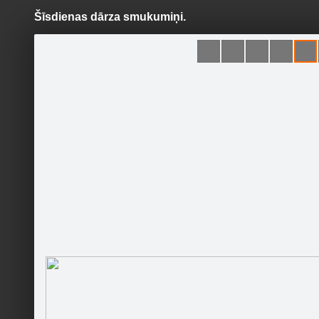
Šīsdienas dārza smukumiņi.
Pāriet
uz
saturu
Šodien
Ziņas
Galerijas
S
"Putni " - māja laukos.
Sekot