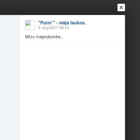
"Putni " - māja laukos.
5. aug 2017 08:14
Milzu magoņbumba..
Ienākt
Reģistrēties
Vai ienāc ar
a
Draugi
Raksti
Vēstules
kumiņi.