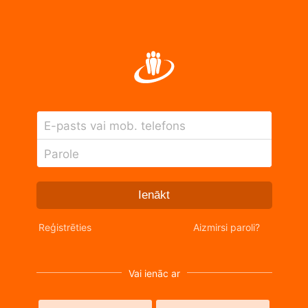
E-pasts vai mob. telefons
Parole
Ienākt
Reģistrēties
Aizmirsi paroli?
Vai ienāc ar