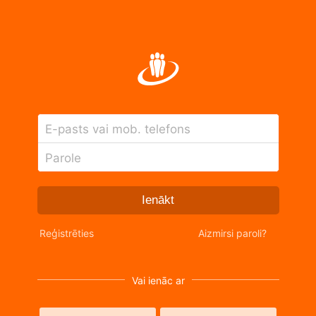
E-pasts vai mob. telefons
Parole
Ienākt
Reģistrēties
Aizmirsi paroli?
Vai ienāc ar