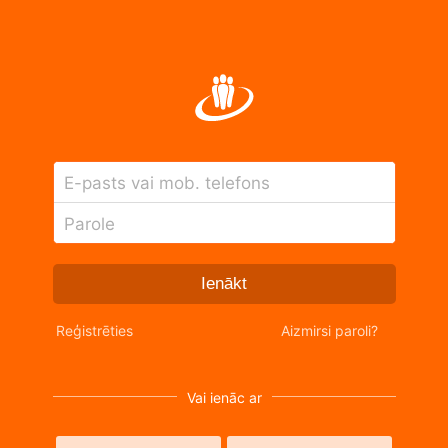
E-pasts vai mob. telefons
Parole
Ienākt
Reģistrēties
Aizmirsi paroli?
Vai ienāc ar