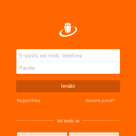
E-pasts vai mob. telefons
Parole
Ienākt
Reģistrēties
Aizmirsi paroli?
Vai ienāc ar