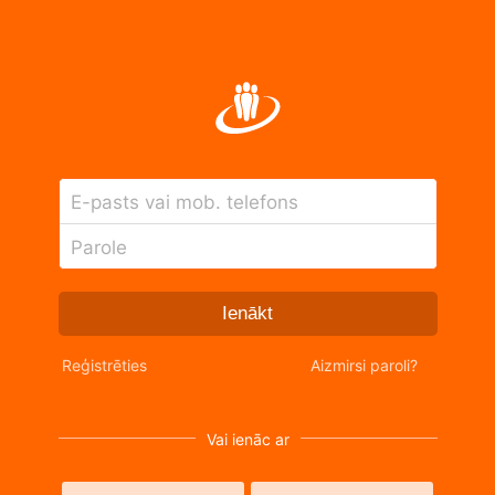
E-pasts vai mob. telefons
Parole
Ienākt
Reģistrēties
Aizmirsi paroli?
Vai ienāc ar