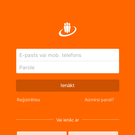
E-pasts vai mob. telefons
Parole
Ienākt
Reģistrēties
Aizmirsi paroli?
Vai ienāc ar