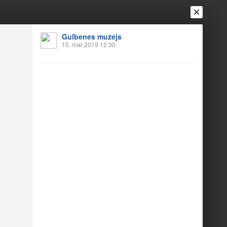
Ienākt
Reģistrēties
Vai ienāc ar
Gulbenes muzejs
15. mar 2019 12:30
a
Draugi
Raksti
Vēstules