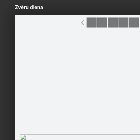
Zvēru diena
Pāriet
uz
saturu
Šodien
Ziņas
Galerijas
S
Gulbenes muzejs
Sekot
Skolēnu 
Paldies v
Sākumlapa
Galerija
Jaunumi
Kontakti
Pasākumi