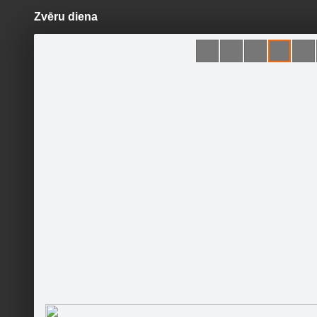
Zvēru diena
Pāriet
uz
saturu
Šodien
Ziņas
Galerijas
S
Gulbenes muzejs
Sekot
Skolēnu 
Paldies v
Sākumlapa
Galerija
Jaunumi
Kontakti
Pasākumi