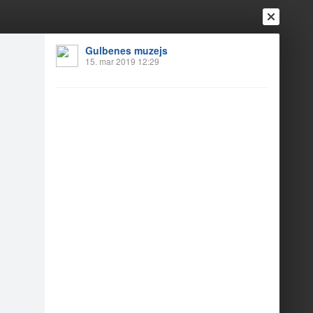
Ienākt
Reģistrēties
Vai ienāc ar
Gulbenes muzejs
15. mar 2019 12:29
a
Draugi
Raksti
Vēstules