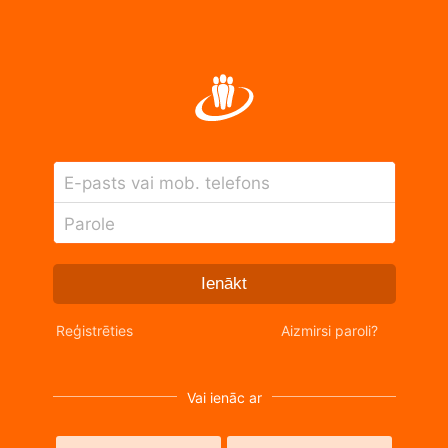
E-pasts vai mob. telefons
Parole
Ienākt
Reģistrēties
Aizmirsi paroli?
Vai ienāc ar