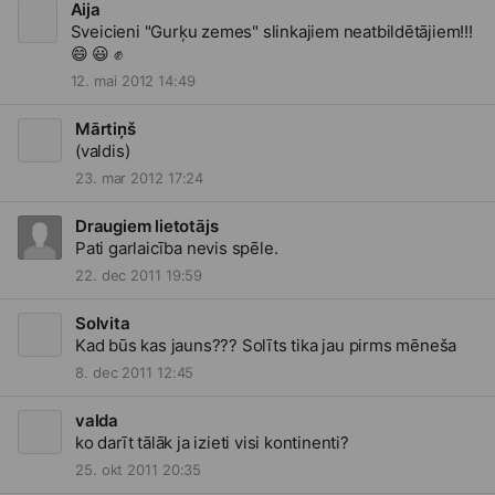
"biezo"spēlētāju pārāk daudz nav, jo spēle paliek
Aija
neinteresanta - tie,kuriem ir par ko - ātri tiek ar visu galā,
Sveicieni "Gurķu zemes" slinkajiem neatbildētājiem!!!
bet tie, kuri tiešām rok - tiem .............
😖
😄
😃
✊
12. mai 2012 14:49
Mārtiņš
(valdis)
23. mar 2012 17:24
Draugiem lietotājs
Pati garlaicība nevis spēle.
22. dec 2011 19:59
Solvita
Kad būs kas jauns??? Solīts tika jau pirms mēneša
8. dec 2011 12:45
valda
ko darīt tālāk ja izieti visi kontinenti?
25. okt 2011 20:35