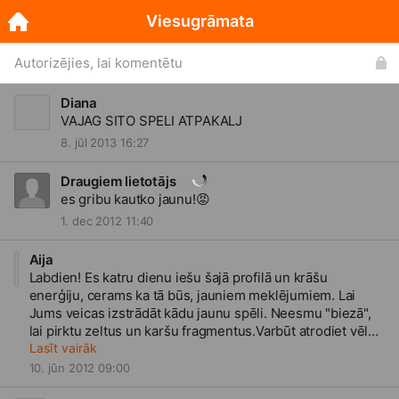
Viesugrāmata
Autorizējies, lai komentētu
Diana
VAJAG SITO SPELI ATPAKALJ
8. jūl 2013 16:27
Draugiem lietotājs
es gribu kautko jaunu!
😡
1. dec 2012 11:40
Aija
Labdien! Es katru dienu iešu šajā profilā un krāšu
enerģiju, cerams ka tā būs, jauniem meklējumiem. Lai
Jums veicas izstrādāt kādu jaunu spēli. Neesmu "biezā",
lai pirktu zeltus un karšu fragmentus.Varbūt atrodiet vēl
kādu sadaļu spēles motivācijai - veikaliņu liekajiem
Lasīt vairāk
priekšmetiem, motivāciju tiem, kuri sasnieguši kādu
10. jūn 2012 09:00
augstāku līmeni pašu spēkiem,u.t.t..Noprotu, ka to