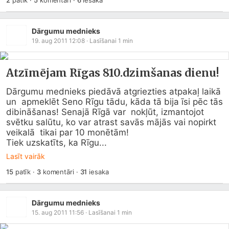
2
patīk
·
5
komentāri
·
6
iesaka
Dārgumu mednieks
19. aug 2011 12:08
· Lasīšanai
1
min
Atzīmējam Rīgas 810.dzimšanas dienu!
Dārgumu mednieks piedāvā atgriezties atpakaļ laikā 
un  apmeklēt Seno Rīgu tādu, kāda tā bija īsi pēc tās 
dibināšanas! Senajā Rīgā var  nokļūt, izmantojot 
svētku salūtu, ko var atrast savās mājās vai nopirkt 
veikalā  tikai par 10 monētām!

Tiek uzskatīts, ka Rīgu...
Lasīt vairāk
15
patīk
·
3
komentāri
·
31
iesaka
Dārgumu mednieks
15. aug 2011 11:56
· Lasīšanai
1
min