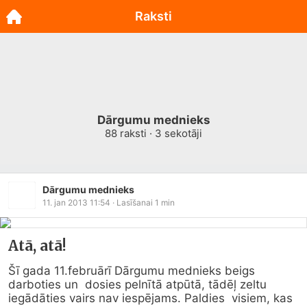
Raksti
Dārgumu mednieks
88
raksti ·
3
sekotāji
Dārgumu mednieks
11. jan 2013 11:54
· Lasīšanai
1
min
Atā, atā!
Šī gada 11.februārī Dārgumu mednieks beigs 
darboties un  dosies pelnītā atpūtā, tādēļ zeltu 
iegādāties vairs nav iespējams. Paldies  visiem, kas 