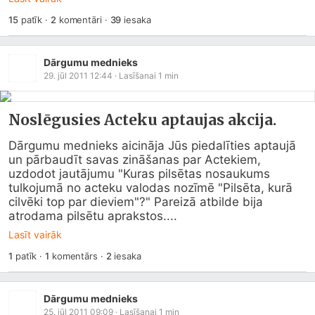
15
patīk
·
2
komentāri
·
39
iesaka
Dārgumu mednieks
29. jūl 2011 12:44
· Lasīšanai
1
min
Noslēgusies Acteku aptaujas akcija.
Dārgumu mednieks aicināja Jūs piedalīties aptaujā 
un pārbaudīt savas zināšanas par Actekiem, 
uzdodot jautājumu "Kuras pilsētas nosaukums 
tulkojumā no acteku valodas nozīmē "Pilsēta, kurā 
cilvēki top par dieviem"?" Pareizā atbilde bija 
atrodama pilsētu aprakstos....
Lasīt vairāk
1
patīk
·
1
komentārs
·
2
iesaka
Dārgumu mednieks
25. jūl 2011 09:09
· Lasīšanai
1
min