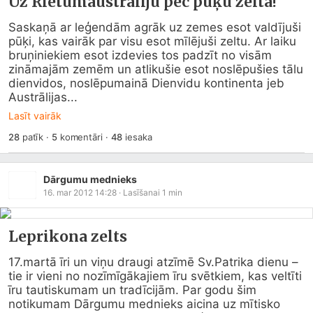
Uz Rietumaustrāliju pēc pūķu zelta!
Saskaņā ar leģendām agrāk uz zemes esot valdījuši 
pūķi, kas vairāk par visu esot mīlējuši zeltu. Ar laiku 
bruņiniekiem esot izdevies tos padzīt no visām 
zināmajām zemēm un atlikušie esot noslēpušies tālu 
dienvidos, noslēpumainā Dienvidu kontinenta jeb 
Austrālijas...
Lasīt vairāk
28
patīk
·
5
komentāri
·
48
iesaka
Dārgumu mednieks
16. mar 2012 14:28
· Lasīšanai
1
min
Leprikona zelts
17.martā īri un viņu draugi atzīmē Sv.Patrika dienu – 
tie ir vieni no nozīmīgākajiem īru svētkiem, kas veltīti 
īru tautiskumam un tradīcijām. Par godu šim 
notikumam Dārgumu mednieks aicina uz mītisko 