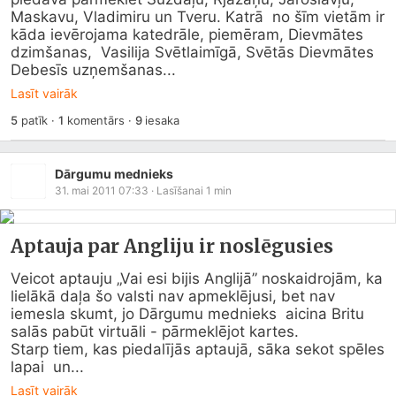
Maskavu, Vladimiru un Tveru. Katrā  no šīm vietām ir 
kāda ievērojama katedrāle, piemēram, Dievmātes 
dzimšanas,  Vasilija Svētlaimīgā, Svētās Dievmātes 
Debesīs uzņemšanas...
Lasīt vairāk
5
patīk
·
1
komentārs
·
9
iesaka
Dārgumu mednieks
31. mai 2011 07:33
· Lasīšanai
1
min
Aptauja par Angliju ir noslēgusies
Veicot aptauju „Vai esi bijis Anglijā” noskaidrojām, ka  
lielākā daļa šo valsti nav apmeklējusi, bet nav 
iemesla skumt, jo Dārgumu mednieks  aicina Britu 
salās pabūt virtuāli - pārmeklējot kartes. 

Starp tiem, kas piedalījās aptaujā, sāka sekot spēles 
lapai  un...
Lasīt vairāk