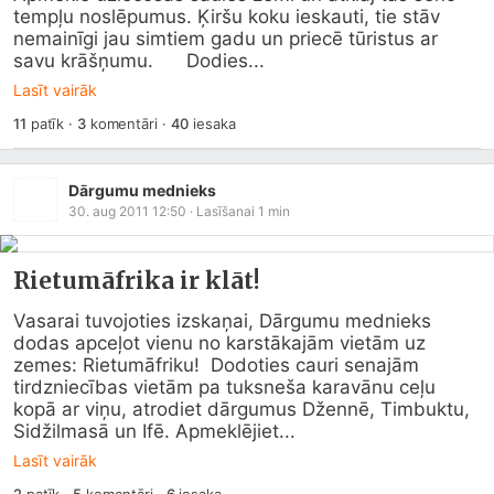
tempļu noslēpumus. Ķiršu koku ieskauti, tie stāv 
nemainīgi jau simtiem gadu un priecē tūristus ar 
savu krāšņumu.      Dodies...
Lasīt vairāk
11
patīk
·
3
komentāri
·
40
iesaka
Dārgumu mednieks
30. aug 2011 12:50
· Lasīšanai
1
min
Rietumāfrika ir klāt!
Vasarai tuvojoties izskaņai, Dārgumu mednieks 
dodas apceļot vienu no karstākajām vietām uz 
zemes: Rietumāfriku!  Dodoties cauri senajām 
tirdzniecības vietām pa tuksneša karavānu ceļu 
kopā ar viņu, atrodiet dārgumus Džennē, Timbuktu, 
Sidžilmasā un Ifē. Apmeklējiet...
Lasīt vairāk