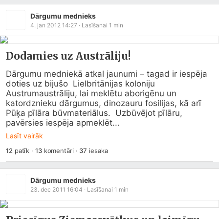
Dārgumu mednieks
4. jan 2012 14:27
· Lasīšanai
1
min
Dodamies uz Austrāliju!
Dārgumu medniekā atkal jaunumi – tagad ir iespēja 
doties uz bijušo  Lielbritānijas koloniju 
Austrumaustrāliju, lai meklētu aborigēnu un  
katordznieku dārgumus, dinozauru fosilijas, kā arī 
Pūķa pīlāra būvmateriālus.  Uzbūvējot pīlāru, 
pavērsies iespēja apmeklēt...
Lasīt vairāk
12
patīk
·
13
komentāri
·
37
iesaka
Dārgumu mednieks
23. dec 2011 16:04
· Lasīšanai
1
min