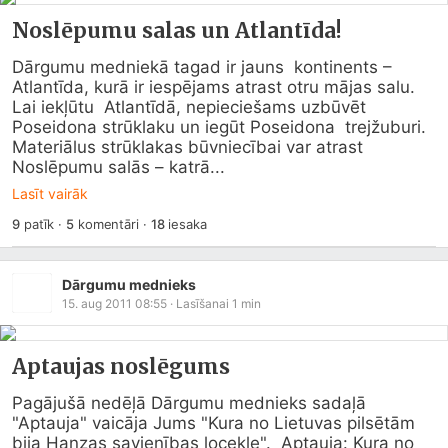
Noslēpumu salas un Atlantīda!
Dārgumu medniekā tagad ir jauns  kontinents – 
Atlantīda, kurā ir iespējams atrast otru mājas salu. 
Lai iekļūtu  Atlantīdā, nepieciešams uzbūvēt 
Poseidona strūklaku un iegūt Poseidona  trejžuburi. 
Materiālus strūklakas būvniecībai var atrast 
Noslēpumu salās – katrā...
Lasīt vairāk
9
patīk
·
5
komentāri
·
18
iesaka
Dārgumu mednieks
15. aug 2011 08:55
· Lasīšanai
1
min
Aptaujas noslēgums
Pagājušā nedēļā Dārgumu mednieks sadaļā 
"Aptauja" vaicāja Jums "Kura no Lietuvas pilsētām 
bija Hanzas savienības locekle".  Aptauja: Kura no 