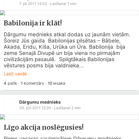
7. jūl 2011 14:02
· Lasīšanai
1
min
Babilonija ir klāt!
Dārgumu mednieks atkal dodas uz jaunām vietām. 
Šoreiz Jūs gaida  Babilonijas pilsētas – Bābele, 
Akada, Eridu, Kiša, Urūka un Ūra. Babilonija  bija 
zeme Senajā Divupē un bija viena no pirmajām 
civilizācijām pasaulē.  Spilgtākais Babilonijas 
vēstures posms bija valdnieka...
Lasīt vairāk
4
patīk
·
1
komentārs
·
10
iesaka
Dārgumu mednieks
30. jūn 2011 12:20
· Lasīšanai
2
min
Līgo akcija noslēgusies!
Pirms vasaras saulgriežiem Dārgumu mednieks 