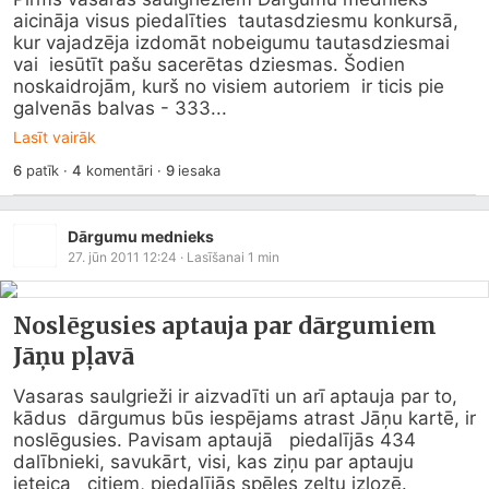
aicināja visus piedalīties  tautasdziesmu konkursā, 
kur vajadzēja izdomāt nobeigumu tautasdziesmai 
vai  iesūtīt pašu sacerētas dziesmas. Šodien 
noskaidrojām, kurš no visiem autoriem  ir ticis pie 
galvenās balvas - 333...
Lasīt vairāk
6
patīk
·
4
komentāri
·
9
iesaka
Dārgumu mednieks
27. jūn 2011 12:24
· Lasīšanai
1
min
Noslēgusies aptauja par dārgumiem
Jāņu pļavā
Vasaras saulgrieži ir aizvadīti un arī aptauja par to, 
kādus  dārgumus būs iespējams atrast Jāņu kartē, ir 
noslēgusies. Pavisam aptaujā   piedalījās 434 
dalībnieki, savukārt, visi, kas ziņu par aptauju 
ieteica   citiem, piedalījās spēles zeltu izlozē.  