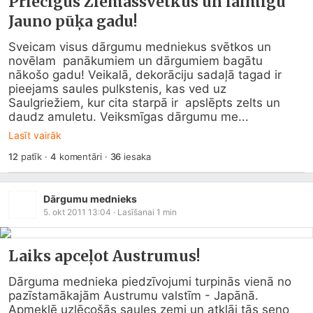
Priecīgus Ziemassvētkus un laimīgu
Jauno pūķa gadu!
Sveicam visus dārgumu medniekus svētkos un 
novēlam  panākumiem un dārgumiem bagātu 
nākošo gadu! Veikalā, dekorāciju sadaļā tagad ir  
pieejams saules pulkstenis, kas ved uz 
Saulgriežiem, kur cita starpā ir  apslēpts zelts un 
daudz amuletu. Veiksmīgas dārgumu me...
Lasīt vairāk
12
patīk
·
4
komentāri
·
36
iesaka
Dārgumu mednieks
5. okt 2011 13:04
· Lasīšanai
1
min
Laiks apceļot Austrumus!
Dārguma mednieka piedzīvojumi turpinās vienā no 
pazīstamākajām Austrumu valstīm - Japānā. 
Apmeklē uzlēcošās saules zemi un atklāj tās seno 