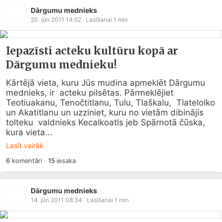
Dārgumu mednieks
20. jūn 2011 14:52
· Lasīšanai
1
min
Iepazīsti acteku kultūru kopā ar
Dārgumu mednieku!
Kārtējā vieta, kuru Jūs mudina apmeklēt Dārgumu 
mednieks, ir  acteku pilsētas. Pārmeklējiet 
Teotiuakanu, Tenočtitlanu, Tulu, Tlaškalu,  Tlatelolko 
un Akatitlanu un uzziniet, kuru no vietām dibinājis 
tolteku  valdnieks Kecalkoatls jeb Spārnotā čūska, 
kura vieta...
Lasīt vairāk
6
komentāri
·
15
iesaka
Dārgumu mednieks
14. jūn 2011 08:34
· Lasīšanai
1
min