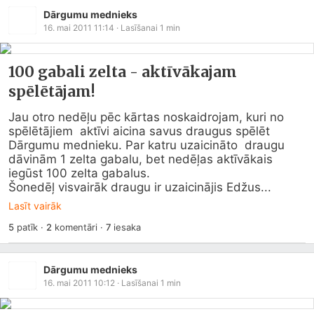
Dārgumu mednieks
16. mai 2011 11:14
· Lasīšanai
1
min
100 gabali zelta - aktīvākajam
spēlētājam!
Jau otro nedēļu pēc kārtas noskaidrojam, kuri no 
spēlētājiem  aktīvi aicina savus draugus spēlēt 
Dārgumu mednieku. Par katru uzaicināto  draugu 
dāvinām 1 zelta gabalu, bet nedēļas aktīvākais 
iegūst 100 zelta gabalus.

Šonedēļ visvairāk draugu ir uzaicinājis Edžus...
Lasīt vairāk
5
patīk
·
2
komentāri
·
7
iesaka
Dārgumu mednieks
16. mai 2011 10:12
· Lasīšanai
1
min