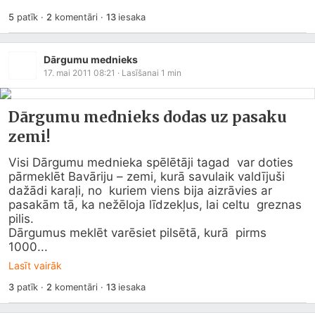
5
patīk
·
2
komentāri
·
13
iesaka
Dārgumu mednieks
17. mai 2011 08:21
· Lasīšanai
1
min
Dārgumu mednieks dodas uz pasaku
zemi!
Visi Dārgumu mednieka spēlētāji tagad  var doties 
pārmeklēt Bavāriju – zemi, kurā savulaik valdījuši 
dažādi karaļi, no  kuriem viens bija aizrāvies ar 
pasakām tā, ka nežēloja līdzekļus, lai celtu  greznas 
pilis. 

Dārgumus meklēt varēsiet pilsētā, kurā  pirms 
1000...
Lasīt vairāk
3
patīk
·
2
komentāri
·
13
iesaka