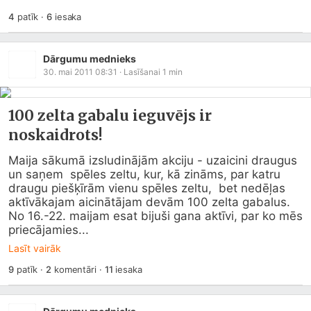
4
patīk
·
6
iesaka
Dārgumu mednieks
30. mai 2011 08:31
· Lasīšanai
1
min
100 zelta gabalu ieguvējs ir
noskaidrots!
Maija sākumā izsludinājām akciju - uzaicini draugus 
un saņem  spēles zeltu, kur, kā zināms, par katru 
draugu piešķīrām vienu spēles zeltu,  bet nedēļas 
aktīvākajam aicinātājam devām 100 zelta gabalus.

No 16.-22. maijam esat bijuši gana aktīvi, par ko mēs  
priecājamies...
Lasīt vairāk
9
patīk
·
2
komentāri
·
11
iesaka