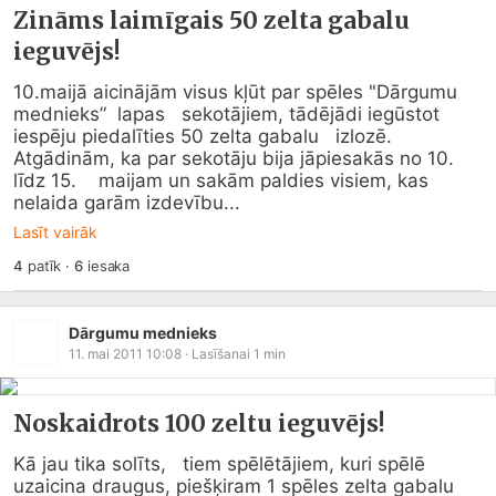
Zināms laimīgais 50 zelta gabalu
ieguvējs!
10.maijā aicinājām visus kļūt par spēles "Dārgumu 
mednieks”  lapas   sekotājiem, tādējādi iegūstot 
iespēju piedalīties 50 zelta gabalu   izlozē. 
Atgādinām, ka par sekotāju bija jāpiesakās no 10. 
līdz 15.    maijam un sakām paldies visiem, kas 
nelaida garām izdevību...
Lasīt vairāk
4
patīk
·
6
iesaka
Dārgumu mednieks
11. mai 2011 10:08
· Lasīšanai
1
min
Noskaidrots 100 zeltu ieguvējs!
Kā jau tika solīts,   tiem spēlētājiem, kuri spēlē 
uzaicina draugus, piešķiram 1 spēles zelta gabalu   