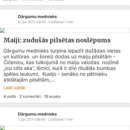
Dārgumu mednieks
8. jūn 2011 09:45
· Lasīšanai
1
min
Maiji: zudušās pilsētas noslēpums
Dārgumu mednieks turpina iepazīt dažādas vietas 
un kultūras  un šoreiz dodas uz maiju pilsētām - 
Čičenicu, kas tulkojumā no maiju valodas  nozīmē 
„icu cilts aka”, Išmici, kurā ir divi rituālās bumbas 
spēles laukumi,  Kueljo - senāko no pētnieku 
atklātajām pilsētām,...
Lasīt vairāk
4
patīk
·
2
komentāri
·
15
iesaka
Dārgumu mednieks
1. jūn 2011 08:40
· Lasīšanai
1
min