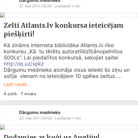
Dārgumu mednieks
27. mai 2011 09:36
· Lasīšanai
1
min
Zelti Atlants.lv konkursa ieteicējam
piešķirti!
Kā zināms interneta bibliotēka 
Atlants.lv
 rīko 
konkursu „Kā  tu tērētu autoratlīdzībānopelnītos  
500Ls”. Lai piedalītos konkursā, sekojiet saitei 
http://ej.uz/xpkz
Dārgumu mednieks aicināja visus ieteikt šo ziņu un 
solīja  vienam no ieteicējiem 10 spēles zeltus....
Lasīt vairāk
4
patīk
·
7
iesaka
Dārgumu mednieks
23. mai 2011 09:08
· Lasīšanai
1
min
Dodamies ar kuģi uz Angliju!