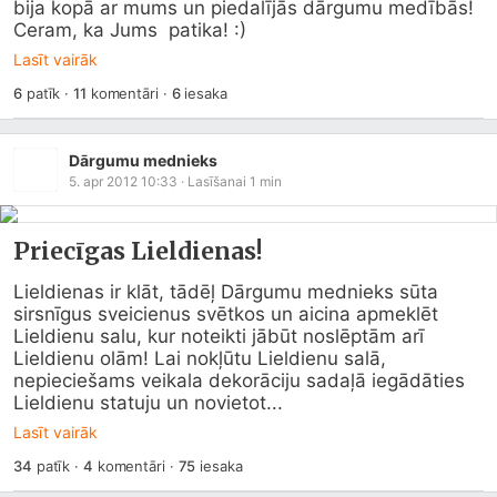
bija kopā ar mums un piedalījās dārgumu medībās! 
Ceram, ka Jums  patika! :)
Lasīt vairāk
6
patīk
·
11
komentāri
·
6
iesaka
Dārgumu mednieks
5. apr 2012 10:33
· Lasīšanai
1
min
Priecīgas Lieldienas!
Lieldienas ir klāt, tādēļ Dārgumu mednieks sūta 
sirsnīgus sveicienus svētkos un aicina apmeklēt 
Lieldienu salu, kur noteikti jābūt noslēptām arī 
Lieldienu olām! Lai nokļūtu Lieldienu salā, 
nepieciešams veikala dekorāciju sadaļā iegādāties 
Lieldienu statuju un novietot...
Lasīt vairāk
34
patīk
·
4
komentāri
·
75
iesaka