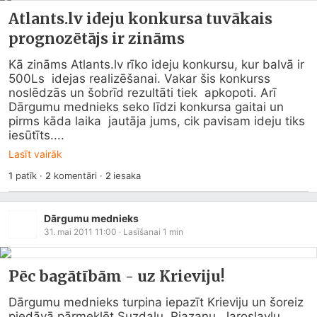
Atlants.lv ideju konkursa tuvākais
prognozētājs ir zināms
Kā zināms 
Atlants.lv
 rīko ideju konkursu, kur balvā ir 
500Ls  idejas realizēšanai. Vakar šis konkurss 
noslēdzās un šobrīd rezultāti tiek  apkopoti. Arī 
Dārgumu mednieks seko līdzi konkursa gaitai un 
pirms kāda laika  jautāja jums, cik pavisam ideju tiks 
iesūtīts....
Lasīt vairāk
1
patīk
·
2
komentāri
·
2
iesaka
Dārgumu mednieks
31. mai 2011 11:00
· Lasīšanai
1
min
Pēc bagātībām - uz Krieviju!
Dārgumu mednieks turpina iepazīt Krieviju un šoreiz  
piedāvā pārmeklēt Suzdaļu, Rjazaņu, Jaroslavļu, 