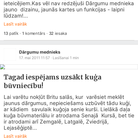
ieteicējiem.Kas vēl nav redzējuši Dārgumu mednieka 
jauno  dizainu, jaunās kartes un funkcijas - laipni 
lūdzam!...
Lasīt vairāk
13
patīk
·
1
komentārs
·
32
iesaka
Dārgumu mednieks
17. mai 2011 11:57
· Lasīšanai
1
min
Tagad iespējams uzsākt kuģa
būvniecību!
Lai varētu nokļūt Britu salās, kur  varēsiet meklēt 
jaunus dārgumus, nepieciešams uzbūvēt tādu kuģi, 
ar kādiem  savulaik kuģoja senie kurši. Lielākā daļa 
kuģa būvmateriālu ir atrodama Senajā  Kursā, bet tie 
ir atrodami arī Zemgalē, Latgalē, Zviedrijā, 
Lejasēģiptē...
Lasīt vairāk