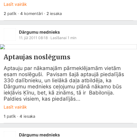
Lasīt vairāk
2
patīk
·
4
komentāri
·
2
iesaka
Dārgumu mednieks
11. jūl 2011 08:18
· Lasīšanai
1
min
Aptaujas noslēgums
Aptauju par nākamajām pārmeklējamām vietām 
esam noslēguši.  Pavisam šajā aptaujā piedalījās 
330 dalībnieku, un lielākā daļa atbildēja, ka  
Dārgumu mednieks ceļojumu plānā nākamo būs 
iekļāvis Ķīnu, bet, kā zināms, tā ir  Babilonija. 

Paldies visiem, kas piedalījās...
Lasīt vairāk
1
patīk
·
4
iesaka
Dārgumu mednieks