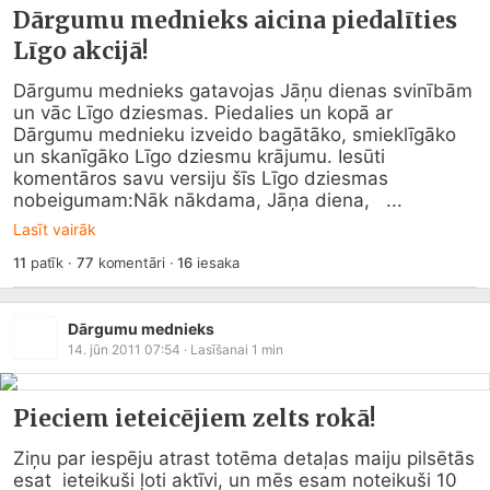
Dārgumu mednieks aicina piedalīties
Līgo akcijā!
Dārgumu mednieks gatavojas Jāņu dienas svinībām 
un vāc Līgo dziesmas. Piedalies un kopā ar 
Dārgumu mednieku izveido bagātāko, smieklīgāko 
un skanīgāko Līgo dziesmu krājumu. Iesūti 
komentāros savu versiju šīs Līgo dziesmas 
nobeigumam:Nāk nākdama, Jāņa diena,   ...
Lasīt vairāk
11
patīk
·
77
komentāri
·
16
iesaka
Dārgumu mednieks
14. jūn 2011 07:54
· Lasīšanai
1
min
Pieciem ieteicējiem zelts rokā!
Ziņu par iespēju atrast totēma detaļas maiju pilsētās 
esat  ieteikuši ļoti aktīvi, un mēs esam noteikuši 10 