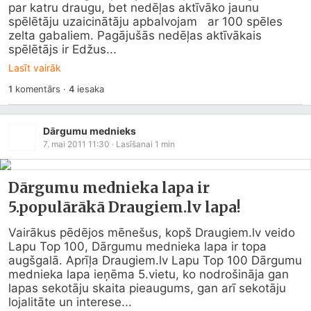
par katru draugu, bet nedēļas aktīvāko jaunu 
spēlētāju uzaicinātāju apbalvojam   ar 100 spēles 
zelta gabaliem. Pagājušās nedēļas aktīvākais 
spēlētājs ir Edžus...
Lasīt vairāk
1
komentārs
·
4
iesaka
Dārgumu mednieks
7. mai 2011 11:30
· Lasīšanai
1
min
Dārgumu mednieka lapa ir
5.populārākā Draugiem.lv lapa!
Vairākus pēdējos mēnešus, kopš 
Draugiem.lv
 veido 
Lapu Top 100, Dārgumu mednieka lapa ir topa 
augšgalā. Aprīļa 
Draugiem.lv
 Lapu Top 100 Dārgumu 
mednieka lapa ieņēma 5.vietu, ko nodrošināja gan 
lapas sekotāju skaita pieaugums, gan arī sekotāju 
lojalitāte un interese...