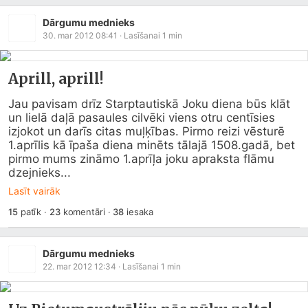
Dārgumu mednieks
30. mar 2012 08:41
· Lasīšanai
1
min
Aprill, aprill!
Jau pavisam drīz Starptautiskā Joku diena būs klāt 
un lielā daļā pasaules cilvēki viens otru centīsies 
izjokot un darīs citas muļķības. Pirmo reizi vēsturē 
1.aprīlis kā īpaša diena minēts tālajā 1508.gadā, bet 
pirmo mums zināmo 1.aprīļa joku apraksta flāmu 
dzejnieks...
Lasīt vairāk
15
patīk
·
23
komentāri
·
38
iesaka
Dārgumu mednieks
22. mar 2012 12:34
· Lasīšanai
1
min