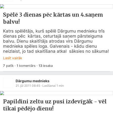
Spēlē 3 dienas pēc kārtas un 4.saņem
balvu!
Katrs spēlētājs, kurš spēlē Dārgumu mednieku trīs 
dienas pēc  kārtas, ceturtajā saņem pārsteiguma 
balvu. Dienu skaitītājs atrodas virs Dārgumu  
mednieka spēles loga. Galvenais - kādu dienu 
neizlaist, jo tad skaitīšana atkal  sāksies no sākuma!
Lasīt vairāk
7
patīk
·
1
komentārs
·
13
iesaka
Dārgumu mednieks
21. jūl 2011 08:45
· Lasīšanai
1
min
Papildini zeltu uz pusi izdevīgāk - vēl
tikai pēdējo dienu!