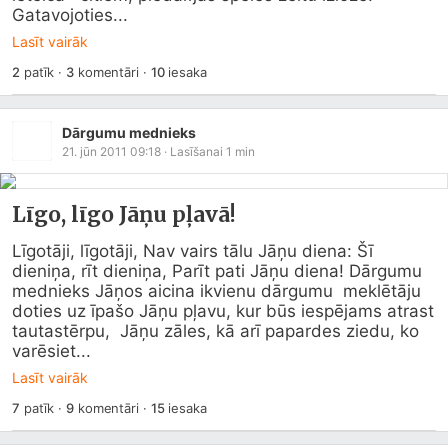
Gatavojoties...
Lasīt vairāk
2
patīk
·
3
komentāri
·
10
iesaka
Dārgumu mednieks
21. jūn 2011 09:18
· Lasīšanai
1
min
Līgo, līgo Jāņu pļavā!
Līgotāji, līgotāji, Nav vairs tālu Jāņu diena: Šī 
dieniņa, rīt dieniņa, Parīt pati Jāņu diena! Dārgumu 
mednieks Jāņos aicina ikvienu dārgumu  meklētāju 
doties uz īpašo Jāņu pļavu, kur būs iespējams atrast 
tautastērpu,  Jāņu zāles, kā arī papardes ziedu, ko 
varēsiet...
Lasīt vairāk
7
patīk
·
9
komentāri
·
15
iesaka