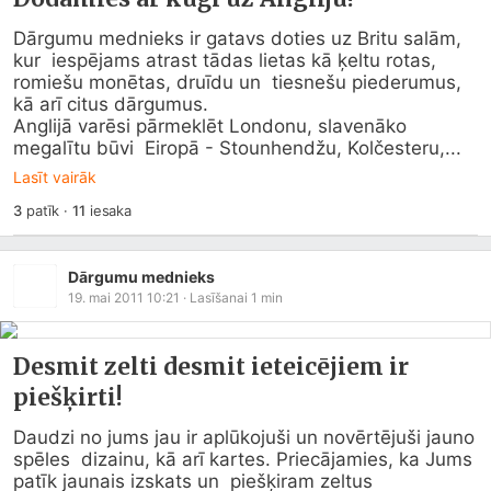
Dārgumu mednieks ir gatavs doties uz Britu salām, 
kur  iespējams atrast tādas lietas kā ķeltu rotas, 
romiešu monētas, druīdu un  tiesnešu piederumus, 
kā arī citus dārgumus.

Anglijā varēsi pārmeklēt Londonu, slavenāko 
megalītu būvi  Eiropā - Stounhendžu, Kolčesteru,...
Lasīt vairāk
3
patīk
·
11
iesaka
Dārgumu mednieks
19. mai 2011 10:21
· Lasīšanai
1
min
Desmit zelti desmit ieteicējiem ir
piešķirti!
Daudzi no jums jau ir aplūkojuši un novērtējuši jauno 
spēles  dizainu, kā arī kartes. Priecājamies, ka Jums 
patīk jaunais izskats un  piešķiram zeltus 