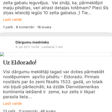
zelta gabalu ieguvējus.  Vai zināji, ka, pārmeklējot 
maiju pilsētas, vari atrast detaļas totēmam? Pieci šīs 
ziņas ieteicēji iegūs 10 zelta gabalus ;) Tie...
Lasīt vairāk
1
patīk
·
6
komentāri
·
16
iesaka
Dārgumu mednieks
9. jūn 2011 14:54
· Lasīšanai
1
min
Uz Eldorado!
Visi dārgumu meklētāji tagad var doties pārmeklēt 
noslēpumiem  apvīto pilsētu - Eldorado. Pirmais 
nostāsts par šo zemi fiksēts 1533. gadā, un tolaik  
visi bijuši pārliecināti, ka dziļāk Dienvidamerikas 
kontinenta iekšienē ir  zeme, kur zelts ir tikpat 
parasta lieta...
Lasīt vairāk
23
patīk
·
11
komentāri
·
46
iesaka