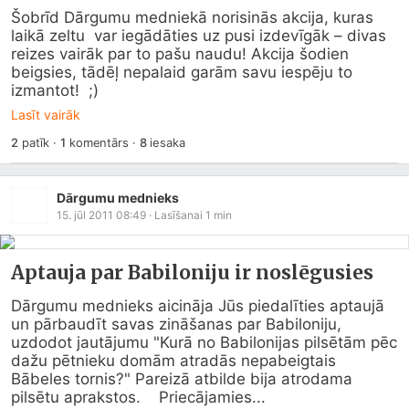
Šobrīd Dārgumu medniekā norisinās akcija, kuras 
laikā zeltu  var iegādāties uz pusi izdevīgāk – divas 
reizes vairāk par to pašu naudu! Akcija šodien 
beigsies, tādēļ nepalaid garām savu iespēju to 
izmantot!  ;)
Lasīt vairāk
2
patīk
·
1
komentārs
·
8
iesaka
Dārgumu mednieks
15. jūl 2011 08:49
· Lasīšanai
1
min
Aptauja par Babiloniju ir noslēgusies
Dārgumu mednieks aicināja Jūs piedalīties aptaujā 
un pārbaudīt savas zināšanas par Babiloniju, 
uzdodot jautājumu "Kurā no Babilonijas pilsētām pēc 
dažu pētnieku domām atradās nepabeigtais 
Bābeles tornis?" Pareizā atbilde bija atrodama 
pilsētu aprakstos.    Priecājamies...