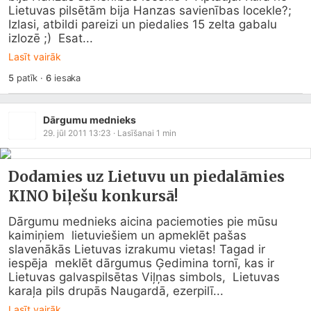
Lietuvas pilsētām bija Hanzas savienības locekle?; 
Izlasi, atbildi pareizi un piedalies 15 zelta gabalu 
izlozē ;)  Esat...
Lasīt vairāk
5
patīk
·
6
iesaka
Dārgumu mednieks
29. jūl 2011 13:23
· Lasīšanai
1
min
Dodamies uz Lietuvu un piedalāmies
KINO biļešu konkursā!
Dārgumu mednieks aicina paciemoties pie mūsu 
kaimiņiem  lietuviešiem un apmeklēt pašas 
slavenākās Lietuvas izrakumu vietas! Tagad ir 
iespēja  meklēt dārgumus Ģedimina tornī, kas ir 
Lietuvas galvaspilsētas Viļņas simbols,  Lietuvas 
karaļa pils drupās Naugardā, ezerpilī...
Lasīt vairāk