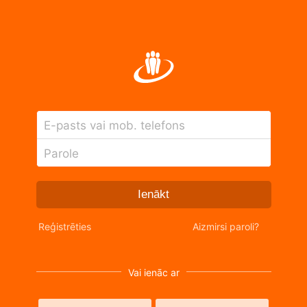
E-pasts vai mob. telefons
Parole
Ienākt
Reģistrēties
Aizmirsi paroli?
Vai ienāc ar